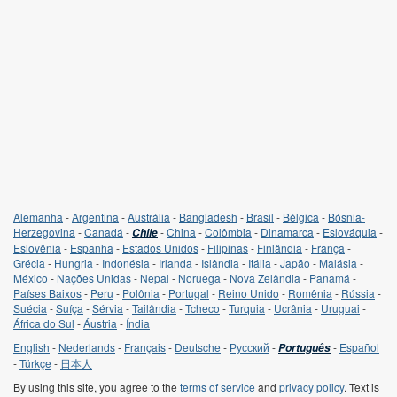
Alemanha
-
Argentina
-
Austrália
-
Bangladesh
-
Brasil
-
Bélgica
-
Bósnia-
Herzegovina
-
Canadá
-
-
China
-
Colômbia
-
Dinamarca
-
Eslováquia
-
Chile
Eslovênia
-
Espanha
-
Estados Unidos
-
Filipinas
-
Finlândia
-
França
-
Grécia
-
Hungria
-
Indonésia
-
Irlanda
-
Islândia
-
Itália
-
Japão
-
Malásia
-
México
-
Nações Unidas
-
Nepal
-
Noruega
-
Nova Zelândia
-
Panamá
-
Países Baixos
-
Peru
-
Polônia
-
Portugal
-
Reino Unido
-
Romênia
-
Rússia
-
Suécia
-
Suíça
-
Sérvia
-
Tailândia
-
Tcheco
-
Turquia
-
Ucrânia
-
Uruguai
-
África do Sul
-
Áustria
-
Índia
English
-
Nederlands
-
Français
-
Deutsche
-
Русский
-
-
Español
Português
-
Türkçe
-
日本人
By using this site, you agree to the
terms of service
and
privacy policy
. Text is