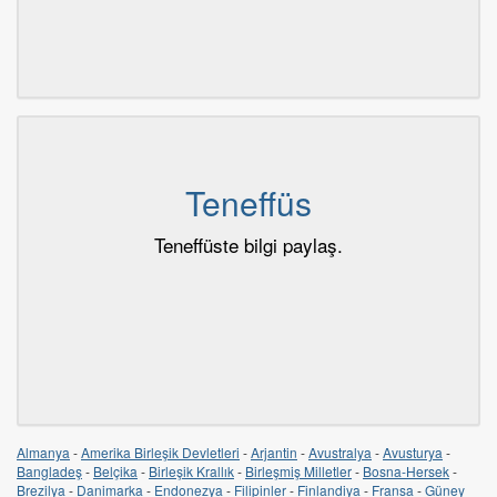
Teneffüs
Teneffüste bilgi paylaş.
Almanya
-
Amerika Birleşik Devletleri
-
Arjantin
-
Avustralya
-
Avusturya
-
Bangladeş
-
Belçika
-
Birleşik Krallık
-
Birleşmiş Milletler
-
Bosna-Hersek
-
Brezilya
-
Danimarka
-
Endonezya
-
Filipinler
-
Finlandiya
-
Fransa
-
Güney