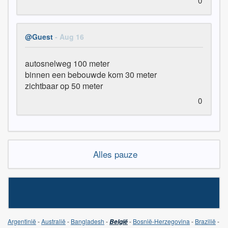
0
@Guest
- Aug 16
autosnelweg 100 meter

binnen een bebouwde kom 30 meter

zichtbaar op 50 meter
0
Alles pauze
Argentinië
-
Australië
-
Bangladesh
-
-
Bosnië-Herzegovina
-
Brazilië
-
België